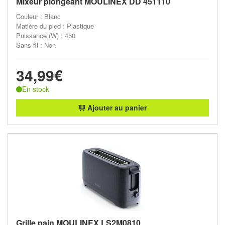
Mixeur plongeant MOULINEX DD 451110
Couleur : Blanc
Matière du pied : Plastique
Puissance (W) : 450
Sans fil : Non
34,99€
En stock
Ajouter au panier
Grille pain MOULINEX LS2M0810