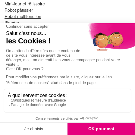
Mini-four et rôtissoire
Robot pâtissier
Robot multifonction
Blender
Batteur
Hâchoir
Machine à pain
Mixeur
Accessoires robot et blender
Cafetière filtre
Barbecue
Friteuse
Friteuse sans huile
Gaufrier et croque-monsieur
Appareil à raclette
Extracteur de jus
Bouilloire
Centrifugeuse
Grille-pain
Moulin à café
Presse-agrume