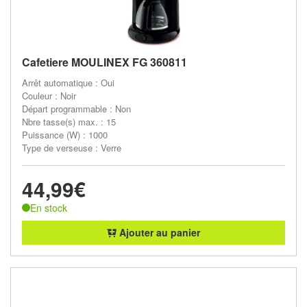
Cafetiere MOULINEX FG 360811
Arrêt automatique : Oui
Couleur : Noir
Départ programmable : Non
Nbre tasse(s) max. : 15
Puissance (W) : 1000
Type de verseuse : Verre
44,99€
En stock
Ajouter au panier