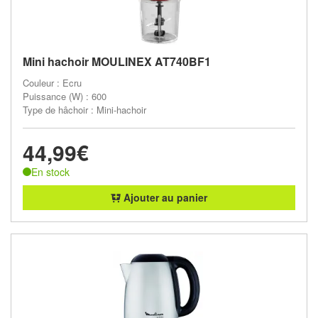
Mini hachoir MOULINEX AT740BF1
Couleur : Ecru
Puissance (W) : 600
Type de hâchoir : Mini-hachoir
44,99€
En stock
Ajouter au panier