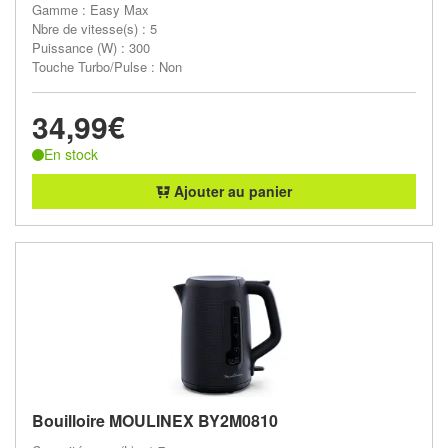
Gamme : Easy Max
Nbre de vitesse(s) : 5
Puissance (W) : 300
Touche Turbo/Pulse : Non
34,99€
En stock
Ajouter au panier
Bouilloire MOULINEX BY2M0810