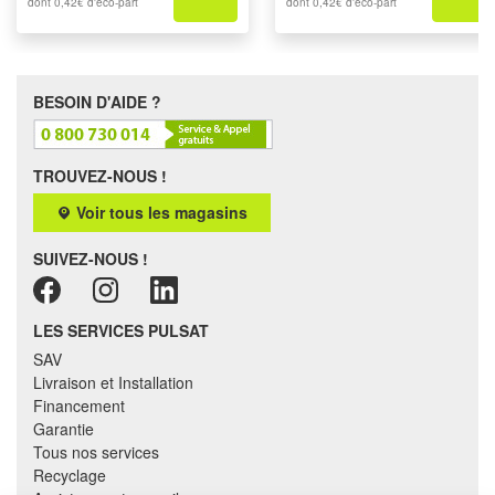
dont
0,42€
d'éco-part
dont
0,42€
d'éco-part
BESOIN D'AIDE ?
TROUVEZ-NOUS !
Voir tous les magasins
SUIVEZ-NOUS !
LES SERVICES PULSAT
SAV
Livraison et Installation
Financement
Garantie
Tous nos services
Recyclage