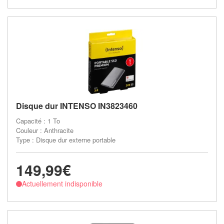
Disque dur INTENSO IN3823460
Capacité : 1 To
Couleur : Anthracite
Type : Disque dur externe portable
149,99€
Actuellement indisponible