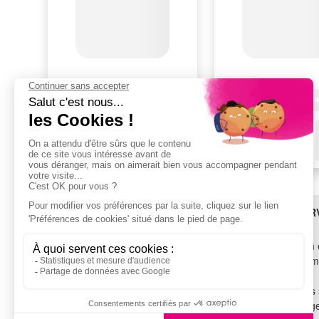
BESOIN D'AIDE ?
LES SER
SAV
Livraison 
TROUVEZ-NOUS !
Financem
Garantie
Voir tous les magasins
Tous nos 
Recyclag
SUIVEZ-NOUS !