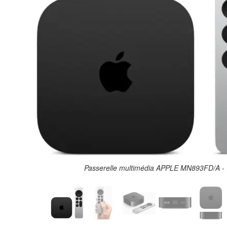
N893FD/A - 1
Passerelle multimédia AP