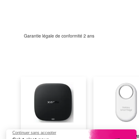
Garantie légale de conformité 2 ans
Box google tv XIAOMI
Object connecté SA