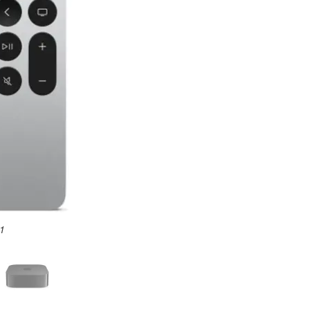
PLE MN893FD/A - 2