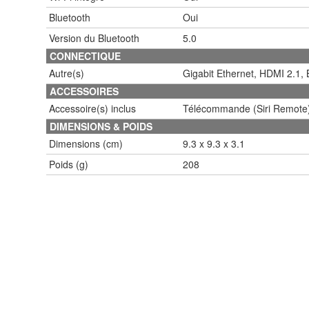
Bluetooth
Oui
Version du Bluetooth
5.0
CONNECTIQUE
Autre(s)
Gigabit Ethernet, HDMI 2.1, 
ACCESSOIRES
Accessoire(s) inclus
Télécommande (Siri Remote)
DIMENSIONS & POIDS
Dimensions (cm)
9.3 x 9.3 x 3.1
Poids (g)
208