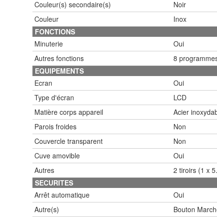
Couleur(s) secondaire(s)
Noir
Couleur
Inox
FONCTIONS
Minuterie
Oui
Autres fonctions
8 programmes d
EQUIPEMENTS
Ecran
Oui
Type d'écran
LCD
Matière corps appareil
Acier inoxyda
Parois froides
Non
Couvercle transparent
Non
Cuve amovible
Oui
Autres
2 tiroirs (1 x 
SECURITES
Arrêt automatique
Oui
Autre(s)
Bouton March