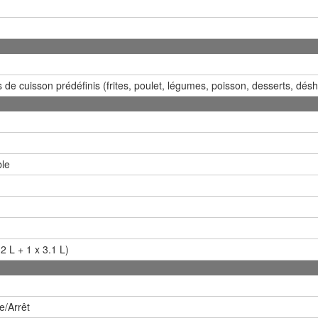
e cuisson prédéfinis (frites, poulet, légumes, poisson, desserts, désh
ble
5.2 L + 1 x 3.1 L)
e/Arrêt