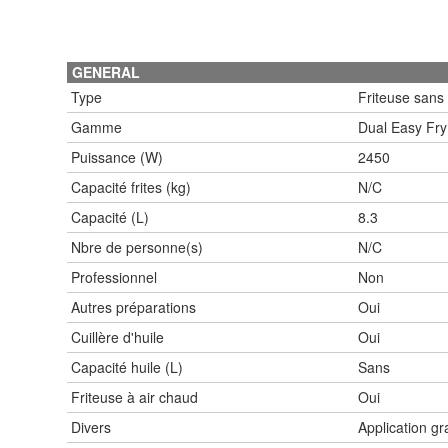
GENERAL
Type
Friteuse sans 
Gamme
Dual Easy Fry 
Puissance (W)
2450
Capacité frites (kg)
N/C
Capacité (L)
8.3
Nbre de personne(s)
N/C
Professionnel
Non
Autres préparations
Oui
Cuillère d'huile
Oui
Capacité huile (L)
Sans
Friteuse à air chaud
Oui
Divers
Application gr