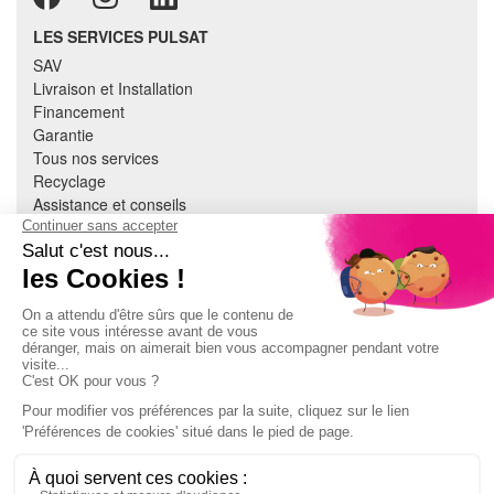
LES SERVICES PULSAT
SAV
Livraison et Installation
Financement
Garantie
Tous nos services
Recyclage
Assistance et conseils
Cuisine équipée
Literie
Nous contacter
Mon compte
À PROPOS
CGV
Mentions légales
Données personnelles
Devenir adhérent
EN SAVOIR PLUS