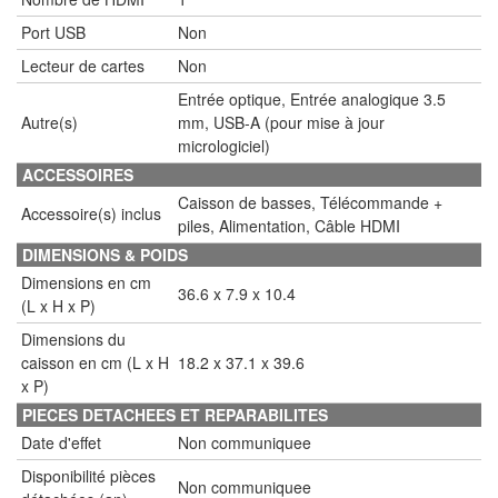
Port USB
Non
Lecteur de cartes
Non
Entrée optique, Entrée analogique 3.5
Autre(s)
mm, USB-A (pour mise à jour
micrologiciel)
ACCESSOIRES
Caisson de basses, Télécommande +
Accessoire(s) inclus
piles, Alimentation, Câble HDMI
DIMENSIONS & POIDS
Dimensions en cm
36.6 x 7.9 x 10.4
(L x H x P)
Dimensions du
caisson en cm (L x H
18.2 x 37.1 x 39.6
x P)
PIECES DETACHEES ET REPARABILITES
Date d'effet
Non communiquee
Disponibilité pièces
Non communiquee