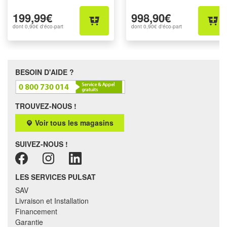
199,99€
998,90€
dont
0,90€
d'éco-part
dont
0,90€
d'éco-part
BESOIN D'AIDE ?
TROUVEZ-NOUS !
Voir tous les magasins
SUIVEZ-NOUS !
LES SERVICES PULSAT
SAV
Livraison et Installation
Financement
Garantie