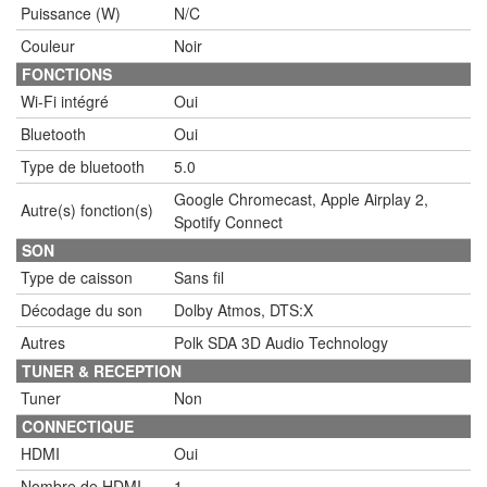
Puissance (W)
N/C
Couleur
Noir
FONCTIONS
Wi-Fi intégré
Oui
Bluetooth
Oui
Type de bluetooth
5.0
Google Chromecast, Apple Airplay 2,
Autre(s) fonction(s)
Spotify Connect
SON
Type de caisson
Sans fil
Décodage du son
Dolby Atmos, DTS:X
Autres
Polk SDA 3D Audio Technology
TUNER & RECEPTION
Tuner
Non
CONNECTIQUE
HDMI
Oui
Nombre de HDMI
1