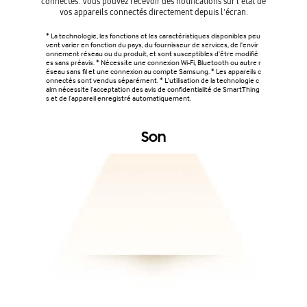
connectés. Vous pouvez recevoir des notifications sur l'état de
ou assoc
vos appareils connectés directement depuis l'écran.
* La technologie, les fonctions et les caractéristiques disponibles peu
* Ce serv
vent varier en fonction du pays, du fournisseur de services, de l'envir
ortable s
onnement réseau ou du produit, et sont susceptibles d'être modifié
e l'appli
es sans préavis. * Nécessite une connexion Wi-Fi, Bluetooth ou autre r
mmerciale
éseau sans fil et une connexion au compte Samsung. * Les appareils c
ys. AirPl
onnectés sont vendus séparément. * L'utilisation de la technologie c
0.14.5 ou
alm nécessite l'acceptation des avis de confidentialité de SmartThing
is en cha
s et de l'appareil enregistré automatiquement.
Son