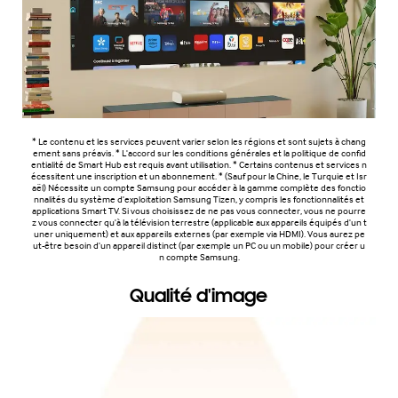
* Le contenu et les services peuvent varier selon les régions et sont sujets à chang
ement sans préavis. * L'accord sur les conditions générales et la politique de confid
entialité de Smart Hub est requis avant utilisation. * Certains contenus et services n
écessitent une inscription et un abonnement. * (Sauf pour la Chine, le Turquie et Isr
aël) Nécessite un compte Samsung pour accéder à la gamme complète des fonctio
nnalités du système d'exploitation Samsung Tizen, y compris les fonctionnalités et
applications Smart TV. Si vous choisissez de ne pas vous connecter, vous ne pourre
z vous connecter qu'à la télévision terrestre (applicable aux appareils équipés d'un t
uner uniquement) et aux appareils externes (par exemple via HDMI). Vous aurez pe
ut-être besoin d'un appareil distinct (par exemple un PC ou un mobile) pour créer u
n compte Samsung.
Qualité d'image