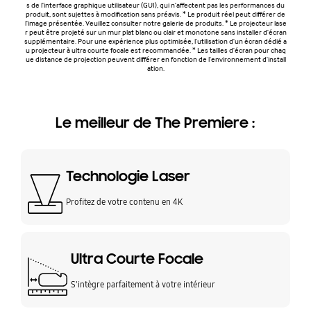
s de l'interface graphique utilisateur (GUI), qui n'affectent pas les performances du
produit, sont sujettes à modification sans préavis. * Le produit réel peut différer de
l'image présentée. Veuillez consulter notre galerie de produits. * Le projecteur lase
r peut être projeté sur un mur plat blanc ou clair et monotone sans installer d'écran
supplémentaire. Pour une expérience plus optimisée, l'utilisation d'un écran dédié a
u projecteur à ultra courte focale est recommandée. * Les tailles d'écran pour chaq
ue distance de projection peuvent différer en fonction de l'environnement d'install
ation.
Le meilleur de The Premiere :
Technologie Laser
Profitez de votre contenu en 4K
Ultra Courte Focale
S'intègre parfaitement à votre intérieur