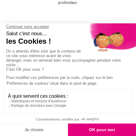
profondeur.
Design
S'intègre parfaitement à votre
espace
1846,90€
Ultra courte focale & design