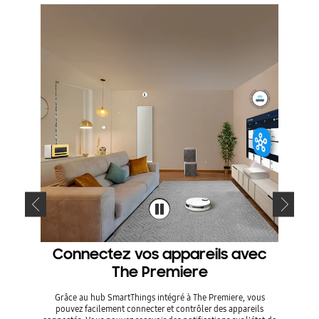
Connectez vos appareils avec
P
The Premiere
Grâce au hub SmartThings intégré à The Premiere, vous
Duplique
pouvez facilement connecter et contrôler des appareils
immersiv