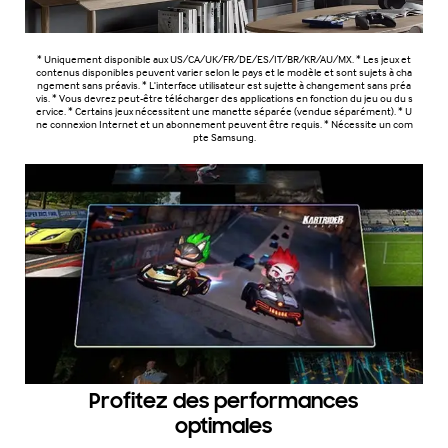
* Uniquement disponible aux US/CA/UK/FR/DE/ES/IT/BR/KR/AU/MX. * Les jeux et
contenus disponibles peuvent varier selon le pays et le modèle et sont sujets à cha
ngement sans préavis. * L'interface utilisateur est sujette à changement sans préa
vis. * Vous devrez peut-être télécharger des applications en fonction du jeu ou du s
ervice. * Certains jeux nécessitent une manette séparée (vendue séparément). * U
ne connexion Internet et un abonnement peuvent être requis. * Nécessite un com
pte Samsung.
Profitez des performances
optimales