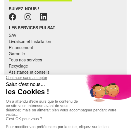
SUIVEZ-NOUS !
LES SERVICES PULSAT
SAV
Livraison et Installation
Financement
Garantie
Tous nos services
Recyclage
Assistance et conseils
Cuisine équipée
Literie
Nous contacter
Mon compte
À PROPOS
CGV
Mentions légales
Données personnelles