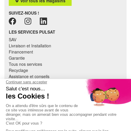
Voir tous les magasins
SUIVEZ-NOUS !
LES SERVICES PULSAT
SAV
Livraison et Installation
Financement
Garantie
Tous nos services
Recyclage
Assistance et conseils
Cuisine équipée
Literie
Nous contacter
Mon compte
À PROPOS
CGV
Mentions légales
Données personnelles