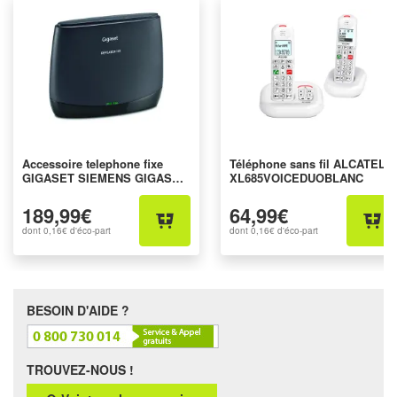
Accessoire telephone fixe
Téléphone sans fil ALCATEL
GIGASET SIEMENS GIGASET
XL685VOICEDUOBLANC
REPEATER HX
189,99€
64,99€
dont
0,16€
d'éco-part
dont
0,16€
d'éco-part
BESOIN D'AIDE ?
TROUVEZ-NOUS !