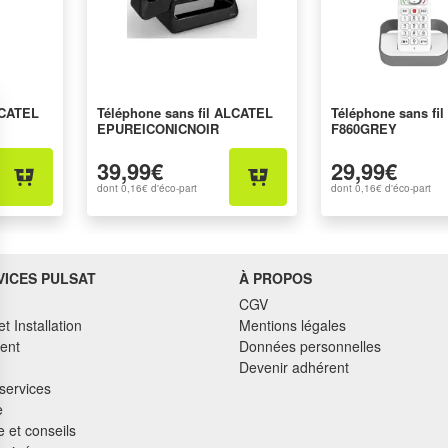
LCATEL
Téléphone sans fil ALCATEL
Téléphone sans fi
EPUREICONICNOIR
F860GREY
39,99€
29,99€
dont
0,16€
d'éco-part
dont
0,16€
d'éco-part
VICES PULSAT
À PROPOS
CGV
et Installation
Mentions légales
ent
Données personnelles
Devenir adhérent
services
e
 et conseils