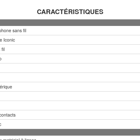
CARACTÉRISTIQUES
phone sans fil
e Iconic
fil
o
érique
contacts
c
 matriciel 3 lignes