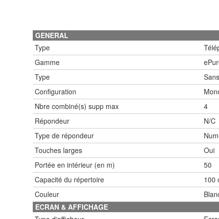
GENERAL
Type
Télé
Gamme
ePur
Type
Sans 
Configuration
Mon
Nbre combiné(s) supp max
4
Répondeur
N/C
Type de répondeur
Num
Touches larges
Oui
Portée en intérieur (en m)
50
Capacité du répertoire
100 
Couleur
Blan
ECRAN & AFFICHAGE
Type d'afficheur
Ecran