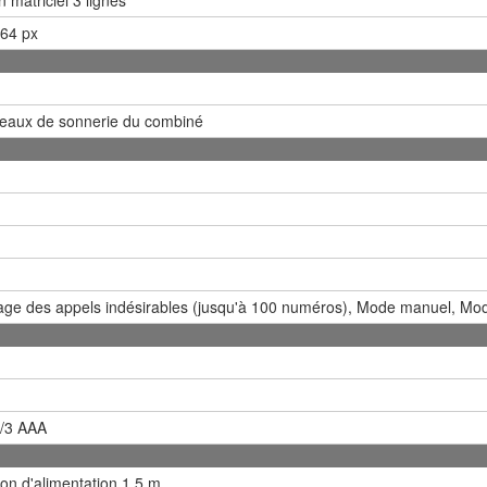
 64 px
veaux de sonnerie du combiné
age des appels indésirables (jusqu'à 100 numéros), Mode manuel, Mo
2/3 AAA
on d'alimentation 1.5 m