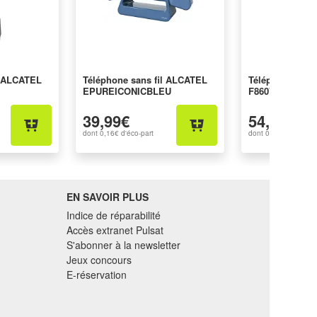
l ALCATEL
Téléphone sans fil ALCATEL
Téléphone sans
EPUREICONICBLEU
F860VOICEDU
39,99€
54,99€
dont
0,16€
d'éco-part
dont
0,16€
d'éco-par
EN SAVOIR PLUS
Indice de réparabilité
Accès extranet Pulsat
S'abonner à la newsletter
Jeux concours
E-réservation