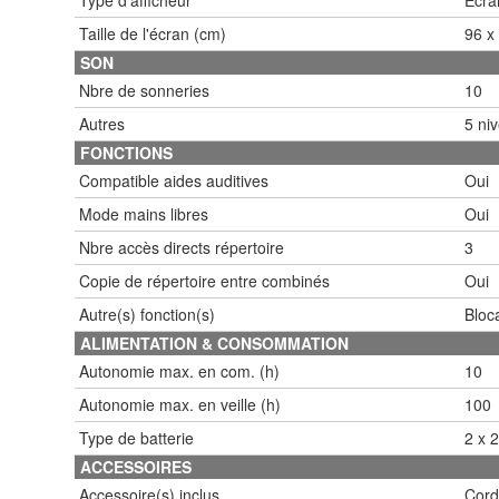
Taille de l'écran (cm)
96 x
SON
Nbre de sonneries
10
Autres
5 ni
FONCTIONS
Compatible aides auditives
Oui
Mode mains libres
Oui
Nbre accès directs répertoire
3
Copie de répertoire entre combinés
Oui
Autre(s) fonction(s)
Bloc
ALIMENTATION & CONSOMMATION
Autonomie max. en com. (h)
10
Autonomie max. en veille (h)
100
Type de batterie
2 x 
ACCESSOIRES
Accessoire(s) inclus
Cord