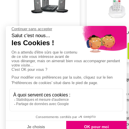
Telephone sans fil GIGASET
Téléphone sans fil A
SIEMENS GIGA CL 660 A
XL685BLANC
TRIO ANTHRACITE
149,99€
34,99€
dont
0,16€
d'éco-part
dont
0,16€
d'éco-part
BESOIN D'AIDE ?
LES SER
SAV
Livraison 
TROUVEZ-NOUS !
Financem
Garantie
Voir tous les magasins
Tous nos 
Recyclag
SUIVEZ-NOUS !
Assistance