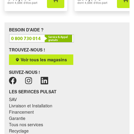
dont
4,68€
d'éco-part
dont
4,68€
d'éco-part
BESOIN D'AIDE ?
TROUVEZ-NOUS !
Voir tous les magasins
SUIVEZ-NOUS !
LES SERVICES PULSAT
SAV
Livraison et Installation
Financement
Garantie
Tous nos services
Recyclage