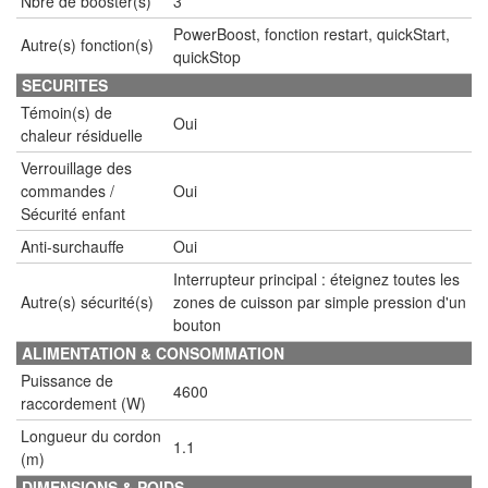
Nbre de booster(s)
3
PowerBoost, fonction restart, quickStart,
Autre(s) fonction(s)
quickStop
SECURITES
Témoin(s) de
Oui
chaleur résiduelle
Verrouillage des
commandes /
Oui
Sécurité enfant
Anti-surchauffe
Oui
Interrupteur principal : éteignez toutes les
Autre(s) sécurité(s)
zones de cuisson par simple pression d'un
bouton
ALIMENTATION & CONSOMMATION
Puissance de
4600
raccordement (W)
Longueur du cordon
1.1
(m)
DIMENSIONS & POIDS