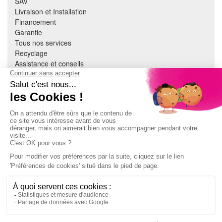
SAV
Livraison et Installation
Financement
Garantie
Tous nos services
Recyclage
Assistance et conseils
Cuisine équipée
Literie
Nous contacter
Mon compte
À PROPOS
CGV
Mentions légales
Données personnelles
Devenir adhérent
EN SAVOIR PLUS
Indice de réparabilité
Accès extranet Pulsat
S'abonner à la newsletter