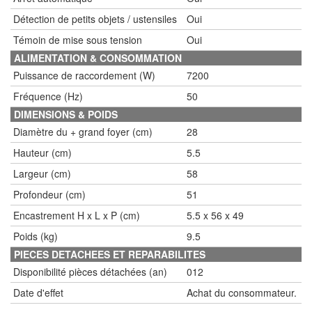
Détection de petits objets / ustensiles
Oui
Témoin de mise sous tension
Oui
ALIMENTATION & CONSOMMATION
Puissance de raccordement (W)
7200
Fréquence (Hz)
50
DIMENSIONS & POIDS
Diamètre du + grand foyer (cm)
28
Hauteur (cm)
5.5
Largeur (cm)
58
Profondeur (cm)
51
Encastrement H x L x P (cm)
5.5 x 56 x 49
Poids (kg)
9.5
PIECES DETACHEES ET REPARABILITES
Disponibilité pièces détachées (an)
012
Date d'effet
Achat du consommateur.