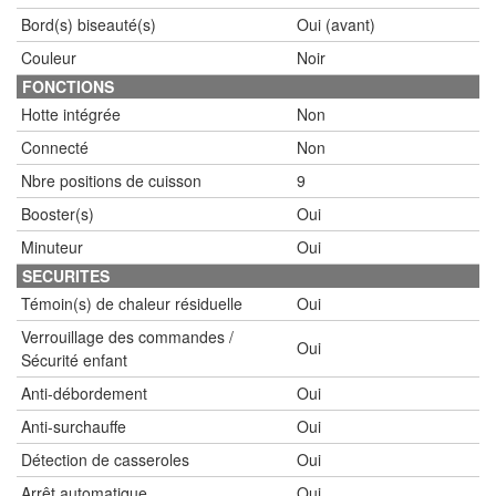
Bord(s) biseauté(s)
Oui (avant)
Couleur
Noir
FONCTIONS
Hotte intégrée
Non
Connecté
Non
Nbre positions de cuisson
9
Booster(s)
Oui
Minuteur
Oui
SECURITES
Témoin(s) de chaleur résiduelle
Oui
Verrouillage des commandes /
Oui
Sécurité enfant
Anti-débordement
Oui
Anti-surchauffe
Oui
Détection de casseroles
Oui
Arrêt automatique
Oui