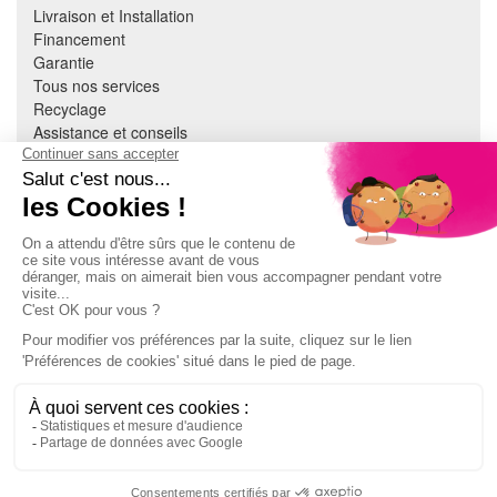
Livraison et Installation
Financement
Garantie
Tous nos services
Recyclage
Assistance et conseils
Cuisine équipée
Literie
Nous contacter
Mon compte
À PROPOS
CGV
Mentions légales
Données personnelles
Devenir adhérent
EN SAVOIR PLUS
Indice de réparabilité
Accès extranet Pulsat
S'abonner à la newsletter