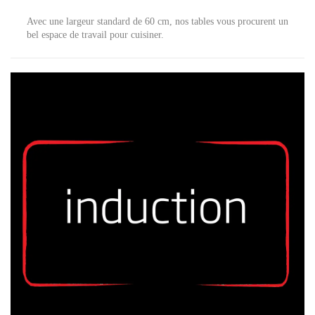
Avec une largeur standard de 60 cm, nos tables vous procurent un
bel espace de travail pour cuisiner.