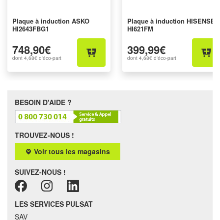
Plaque à induction ASKO
Plaque à induction HISENSE
HI2643FBG1
HI621FM
748,90€
399,99€
dont
4,68€
d'éco-part
dont
4,68€
d'éco-part
BESOIN D'AIDE ?
TROUVEZ-NOUS !
Voir tous les magasins
SUIVEZ-NOUS !
LES SERVICES PULSAT
SAV