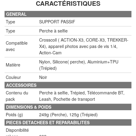
CARACTÉRISTIQUES
GENERAL
Type
SUPPORT PASSIF
Type
Perche à selfie
Crosscoll ( ACTION-X3, CORE-X3, TREKKER-
Compatible
X4), appareil photos avec pas de vis 1/4,
avec
Action-Cam
Nylon, Silicone( perche), Aluminium+TPU
Matière
(Trépied)
Couleur
Noir
ACCESSOIRES
Contenu du
Perche à selfie, Trépied, Télécommande BT,
pack
Leash, Pochette de transport
DIMENSIONS & POIDS
Poids (g)
249g (Perche), 125g (Trépied)
PIECES DETACHEES ET REPARABILITES
Disponibilité