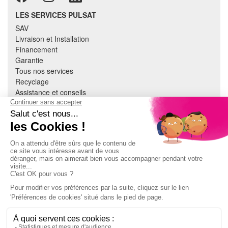
LES SERVICES PULSAT
SAV
Livraison et Installation
Financement
Garantie
Tous nos services
Recyclage
Assistance et conseils
Cuisine équipée
Literie
Nous contacter
Mon compte
À PROPOS
CGV
Mentions légales
Données personnelles
Devenir adhérent
EN SAVOIR PLUS