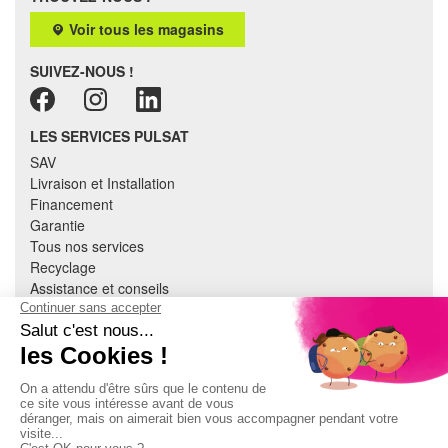
Voir tous les magasins
SUIVEZ-NOUS !
LES SERVICES PULSAT
SAV
Livraison et Installation
Financement
Garantie
Tous nos services
Recyclage
Assistance et conseils
Cuisine équipée
Literie
Nous contacter
Mon compte
À PROPOS
CGV