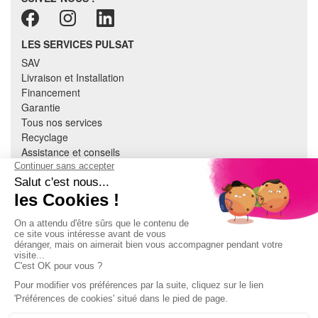
LES SERVICES PULSAT
SAV
Livraison et Installation
Financement
Garantie
Tous nos services
Recyclage
Assistance et conseils
Cuisine équipée
Literie
Nous contacter
Mon compte
À PROPOS
CGV
Mentions légales
Données personnelles
Devenir adhérent