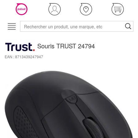
Souris TRUST 24794
EAN : 8713439247947