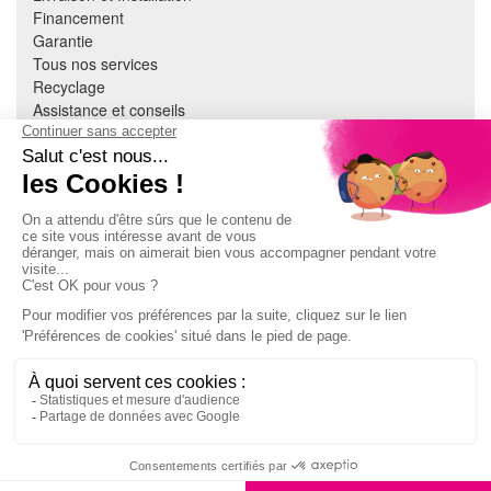
Financement
Garantie
Tous nos services
Recyclage
Assistance et conseils
Cuisine équipée
Literie
Nous contacter
Mon compte
À PROPOS
CGV
Mentions légales
Données personnelles
Devenir adhérent
EN SAVOIR PLUS
Indice de réparabilité
Accès extranet Pulsat
S'abonner à la newsletter
14,99€
Jeux concours