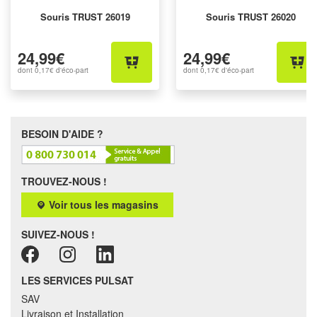
Souris TRUST 26019
Souris TRUST 26020
24,99€
24,99€
dont
0,17€
d'éco-part
dont
0,17€
d'éco-part
BESOIN D'AIDE ?
TROUVEZ-NOUS !
Voir tous les magasins
SUIVEZ-NOUS !
LES SERVICES PULSAT
SAV
Livraison et Installation