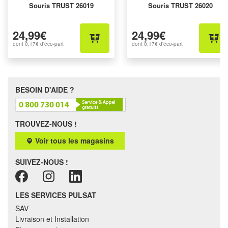
Souris TRUST 26019
Souris TRUST 26020
24,99€
24,99€
dont
0,17€
d'éco-part
dont
0,17€
d'éco-part
BESOIN D'AIDE ?
TROUVEZ-NOUS !
Voir tous les magasins
SUIVEZ-NOUS !
LES SERVICES PULSAT
SAV
Livraison et Installation