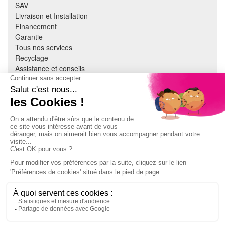
SAV
Livraison et Installation
Financement
Garantie
Tous nos services
Recyclage
Assistance et conseils
Cuisine équipée
Literie
Nous contacter
Mon compte
À PROPOS
CGV
Mentions légales
Données personnelles
Devenir adhérent
EN SAVOIR PLUS
Indice de réparabilité
Accès extranet Pulsat
S'abonner à la newsletter