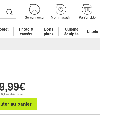
Se connecter
Mon magasin
Panier vide
objet
Photo &
Bons
Cuisine
Literie
é
caméra
plans
équipée
9,99€
 0,17€ d'éco-part
uter au panier