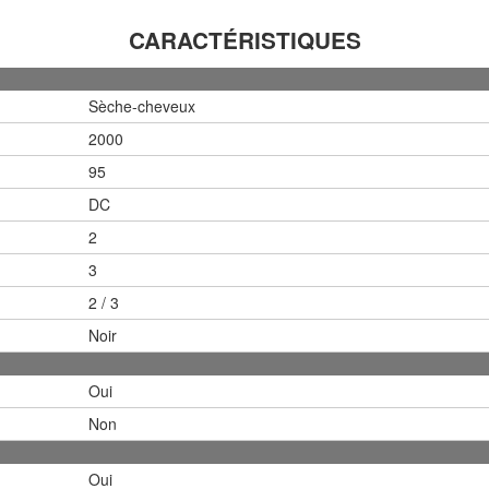
CARACTÉRISTIQUES
Sèche-cheveux
2000
95
DC
2
3
2 / 3
Noir
Oui
Non
Oui