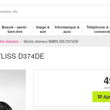
Beauté - santé -
Image &
Informatique &
Téléphonie & 
bien-être
son
auto
connect
che-cheveux
Sèche-cheveux BABYLISS D374DE
YLISS D374DE
4
dont
Ajo