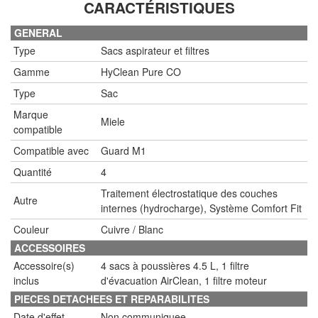
CARACTÉRISTIQUES
GENERAL
Type
Sacs aspirateur et filtres
Gamme
HyClean Pure CO
Type
Sac
Marque
Miele
compatible
Compatible avec
Guard M1
Quantité
4
Traitement électrostatique des couches
Autre
internes (hydrocharge), Système Comfort Fit
Couleur
Cuivre / Blanc
ACCESSOIRES
Accessoire(s)
4 sacs à poussières 4.5 L, 1 filtre
inclus
d'évacuation AirClean, 1 filtre moteur
PIECES DETACHEES ET REPARABILITES
Date d'effet
Non communiquee