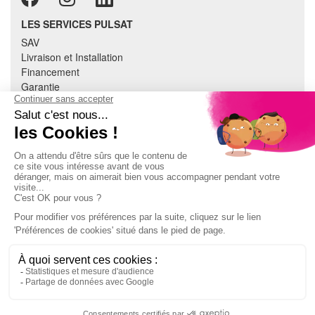
LES SERVICES PULSAT
SAV
Livraison et Installation
Financement
Garantie
Tous nos services
Recyclage
Assistance et conseils
Cuisine équipée
Literie
Nous contacter
Mon compte
À PROPOS
CGV
Mentions légales
Données personnelles
Devenir adhérent
EN SAVOIR PLUS