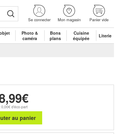
Se connecter
Mon magasin
Panier vide
objet
Photo &
Bons
Cuisine
Literie
é
caméra
plans
équipée
8,99€
 0,00€ d'éco-part
uter au panier