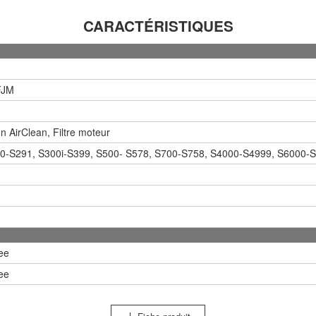
CARACTÉRISTIQUES
FJM
on AirClean, Filtre moteur
90-S291, S300i-S399, S500- S578, S700-S758, S4000-S4999, S6000-
ee
ee