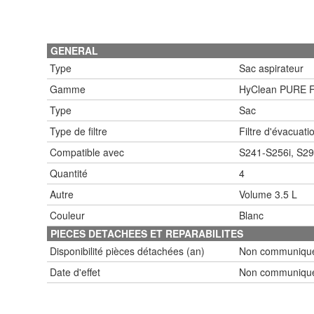
GENERAL
Type
Sac aspirateur
Gamme
HyClean PURE 
Type
Sac
Type de filtre
Filtre d'évacuati
Compatible avec
S241-S256i, S2
Quantité
4
Autre
Volume 3.5 L
Couleur
Blanc
PIECES DETACHEES ET REPARABILITES
Disponibilité pièces détachées (an)
Non communiqu
Date d'effet
Non communiqu