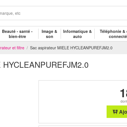
Beauté - santé -
Image &
Informatique &
Téléphonie & 
bien-être
son
auto
connect
ateur et filtre
Sac aspirateur MIELE HYCLEANPUREFJM2.0
ELE HYCLEANPUREFJM2.0
1
dont
Ajo