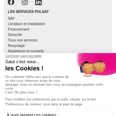
LES SERVICES PULSAT
SAV
Livraison et Installation
Financement
Garantie
Tous nos services
Recyclage
Assistance et conseils
Cuisine équipée
Literie
Nous contacter
Mon compte
À PROPOS
CGV
Mentions légales
Données personnelles
Devenir adhérent
EN SAVOIR PLUS