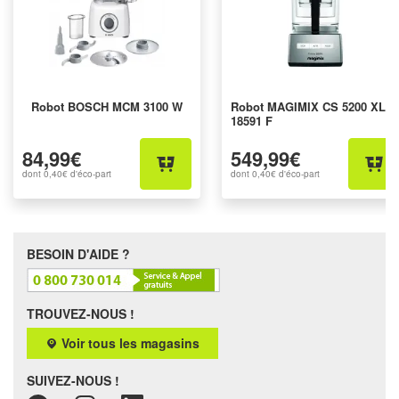
Robot BOSCH MCM 3100 W
Robot MAGIMIX CS 5200 XL
18591 F
84,99€
549,99€
dont
0,40€
d'éco-part
dont
0,40€
d'éco-part
BESOIN D'AIDE ?
TROUVEZ-NOUS !
Voir tous les magasins
SUIVEZ-NOUS !