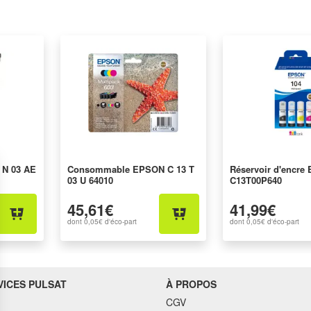
 N 03 AE
Consommable EPSON C 13 T
Réservoir d'encre
03 U 64010
C13T00P640
45,61€
41,99€
dont
0,05€
d'éco-part
dont
0,05€
d'éco-part
VICES PULSAT
À PROPOS
CGV