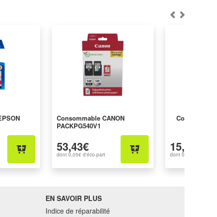
 EPSON
Consommable CANON
Consommable
PACKPG540V1
53,43€
15,97€
dont
0,05€
d'éco-part
dont
0,01€
d'éco-par
EN SAVOIR PLUS
Indice de réparabilité