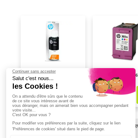
Consommable HP 1VV24AE
Consommable HP T 6
16,03€
59,81€
dont
0,02€
d'éco-part
dont
--,--€
d'éco-part
BESOIN D'AIDE ?
LES SER
SAV