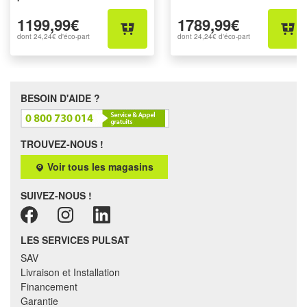
1199,99€
1789,99€
dont
24,24€
d'éco-part
dont
24,24€
d'éco-part
BESOIN D'AIDE ?
TROUVEZ-NOUS !
Voir tous les magasins
SUIVEZ-NOUS !
LES SERVICES PULSAT
SAV
Livraison et Installation
Financement
Garantie