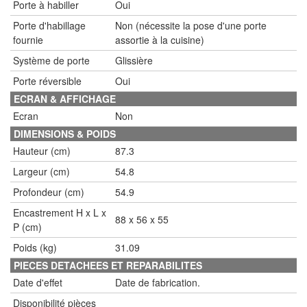
Porte à habiller
Oui
Porte d'habillage
Non (nécessite la pose d'une porte
fournie
assortie à la cuisine)
Système de porte
Glissière
Porte réversible
Oui
ECRAN & AFFICHAGE
Ecran
Non
DIMENSIONS & POIDS
Hauteur (cm)
87.3
Largeur (cm)
54.8
Profondeur (cm)
54.9
Encastrement H x L x
88 x 56 x 55
P (cm)
Poids (kg)
31.09
PIECES DETACHEES ET REPARABILITES
Date d'effet
Date de fabrication.
Disponibilité pièces