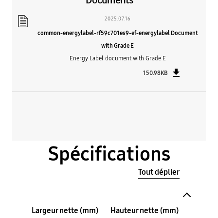
Documents
2025.07.16
common-energylabel-rf59c701es9-ef-energylabel Document
with Grade E
Energy Label document with Grade E
150.98KB
Spécifications
Tout déplier
Largeur nette (mm)
Hauteur nette (mm)