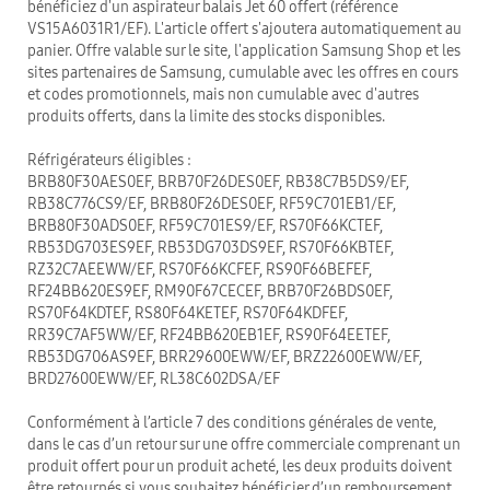
bénéficiez d'un aspirateur balais Jet 60 offert (référence
VS15A6031R1/EF). L'article offert s'ajoutera automatiquement au
panier. Offre valable sur le site, l'application Samsung Shop et les
sites partenaires de Samsung, cumulable avec les offres en cours
et codes promotionnels, mais non cumulable avec d'autres
produits offerts, dans la limite des stocks disponibles.
Réfrigérateurs éligibles :
BRB80F30AES0EF, BRB70F26DES0EF, RB38C7B5DS9/EF,
RB38C776CS9/EF, BRB80F26DES0EF, RF59C701EB1/EF,
BRB80F30ADS0EF, RF59C701ES9/EF, RS70F66KCTEF,
RB53DG703ES9EF, RB53DG703DS9EF, RS70F66KBTEF,
RZ32C7AEEWW/EF, RS70F66KCFEF, RS90F66BEFEF,
RF24BB620ES9EF, RM90F67CECEF, BRB70F26BDS0EF,
RS70F64KDTEF, RS80F64KETEF, RS70F64KDFEF,
RR39C7AF5WW/EF, RF24BB620EB1EF, RS90F64EETEF,
RB53DG706AS9EF, BRR29600EWW/EF, BRZ22600EWW/EF,
BRD27600EWW/EF, RL38C602DSA/EF
Conformément à l’article 7 des conditions générales de vente,
dans le cas d’un retour sur une offre commerciale comprenant un
produit offert pour un produit acheté, les deux produits doivent
être retournés si vous souhaitez bénéficier d’un remboursement