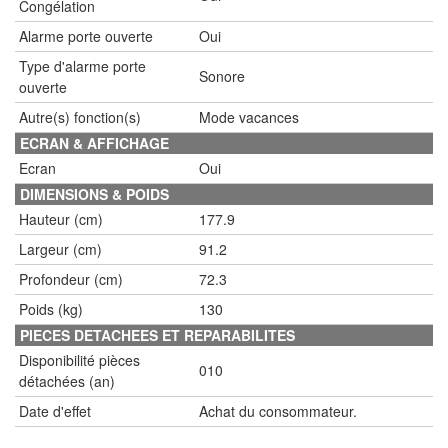
Congélation
Alarme porte ouverte
Oui
Type d'alarme porte
Sonore
ouverte
Autre(s) fonction(s)
Mode vacances
ECRAN & AFFICHAGE
Ecran
Oui
DIMENSIONS & POIDS
Hauteur (cm)
177.9
Largeur (cm)
91.2
Profondeur (cm)
72.3
Poids (kg)
130
PIECES DETACHEES ET REPARABILITES
Disponibilité pièces
010
détachées (an)
Date d'effet
Achat du consommateur.