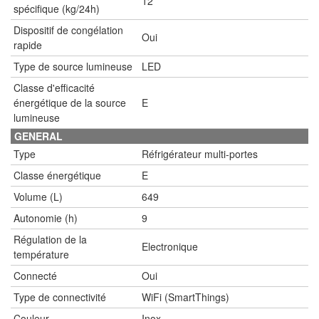
12
spécifique (kg/24h)
Dispositif de congélation
Oui
rapide
Type de source lumineuse
LED
Classe d'efficacité
énergétique de la source
E
lumineuse
GENERAL
Type
Réfrigérateur multi-portes
Classe énergétique
E
Volume (L)
649
Autonomie (h)
9
Régulation de la
Electronique
température
Connecté
Oui
Type de connectivité
WiFi (SmartThings)
Couleur
Inox