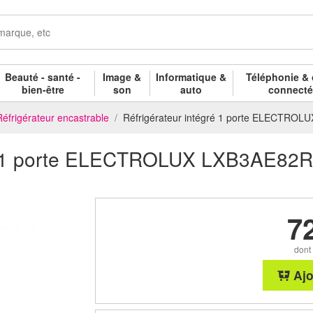
Beauté - santé -
Image &
Informatique &
Téléphonie & 
bien-être
son
auto
connect
Réfrigérateur encastrable
Réfrigérateur intégré 1 porte ELECTRO
gré 1 porte ELECTROLUX LXB3AE82R
7
dont
Ajo