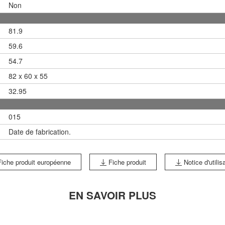
Non
81.9
59.6
54.7
82 x 60 x 55
32.95
015
Date de fabrication.
iche produit européenne
Fiche produit
Notice d'utilis
EN SAVOIR PLUS