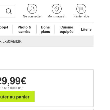
Se connecter
Mon magasin
Panier vide
objet
Photo &
Bons
Cuisine
Literie
é
caméra
plans
équipée
LUX LXB3AE82R
29,99€
 14,68€ d'éco-part
uter au panier