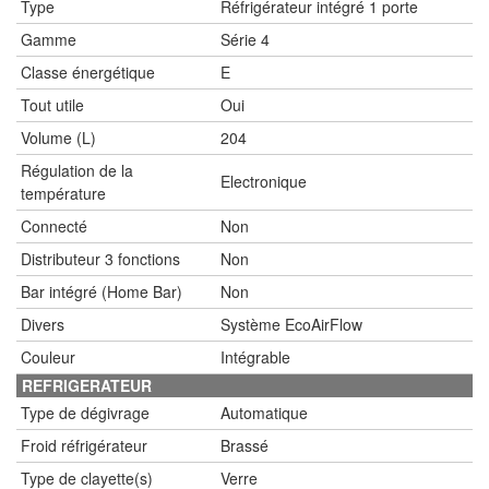
Type
Réfrigérateur intégré 1 porte
Gamme
Série 4
Classe énergétique
E
Tout utile
Oui
Volume (L)
204
Régulation de la
Electronique
température
Connecté
Non
Distributeur 3 fonctions
Non
Bar intégré (Home Bar)
Non
Divers
Système EcoAirFlow
Couleur
Intégrable
REFRIGERATEUR
Type de dégivrage
Automatique
Froid réfrigérateur
Brassé
Type de clayette(s)
Verre