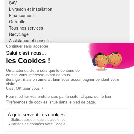
SAV
Livraison et Installation
Financement
Garantie
Tous nos services
Recyclage
Assistance et conseils
Cuisine équipée
Literie
Nous contacter
Mon compte
À PROPOS
CGV
Mentions légales
Données personnelles
Devenir adhérent
EN SAVOIR PLUS
Indice de réparabilité
Accès extranet Pulsat
S'abonner à la newsletter