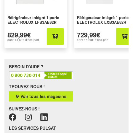
Réfrigérateur intégré 1 porte
Réfrigérateur intégré 1 porte
ELECTROLUX LFB3AE82R
ELECTROLUX LXB3AE82R
829,99€
729,99€
dont
14,68€
d'éco-part
dont
14,68€
d'éco-part
BESOIN D'AIDE ?
TROUVEZ-NOUS !
Voir tous les magasins
SUIVEZ-NOUS !
LES SERVICES PULSAT