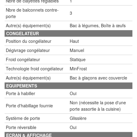
Nbre de clayettes réglables
1
Nbre de balconnets contre-
3
porte
Autre(s) équipement(s)
Bac à légumes, Boîte à œufs
CONGELATEUR
Position du congélateur
Haut
Dégivrage congélateur
Manuel
Froid congélateur
Statique
Technologie froid congélateur
MinFrost
Autre(s) équipement(s)
Bac à glaçons avec couvercle
EQUIPEMENTS
Porte à habiller
Oui
Non (nécessite la pose d'une
Porte d'habillage fournie
porte assortie à la cuisine)
Système de porte
Glissière
Porte réversible
Oui
ECRAN & AFFICHAGE