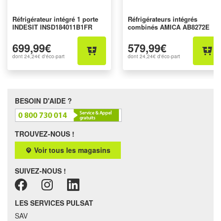
Réfrigérateur intégré 1 porte
Réfrigérateurs intégrés
INDESIT INSD184011B1FR
combinés AMICA AB8272E
699,99€
579,99€
dont
24,24€
d'éco-part
dont
24,24€
d'éco-part
BESOIN D'AIDE ?
TROUVEZ-NOUS !
Voir tous les magasins
SUIVEZ-NOUS !
LES SERVICES PULSAT
SAV