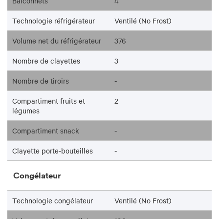
Balconnets
4
Technologie réfrigérateur
Ventilé (No Frost)
Volume net du réfrigérateur
376
Nombre de clayettes
3
Nombre de tiroirs
-
Compartiment fruits et
2
légumes
Compartiment snack
-
Clayette porte-bouteilles
-
Congélateur
Technologie congélateur
Ventilé (No Frost)