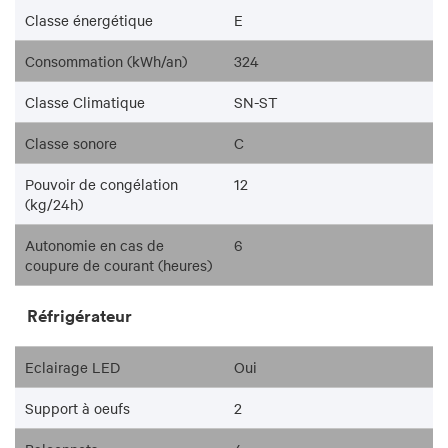
Classe énergétique
E
Consommation (kWh/an)
324
Classe Climatique
SN-ST
Classe sonore
C
Pouvoir de congélation
12
(kg/24h)
Autonomie en cas de
6
coupure de courant (heures)
Réfrigérateur
Eclairage LED
Oui
Support à oeufs
2