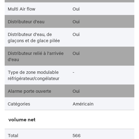
Multi Air flow
Oui
Distributeur d'eau
Oui
Distributeur d'eau, de
Oui
glaçons et de glace pilée
Distributeur relié à l'arrivée
Oui
d'eau
Type de zone modulable
-
réfrigérateur/congélateur
Alarme porte ouverte
Oui
Catégories
Américain
volume net
Total
566