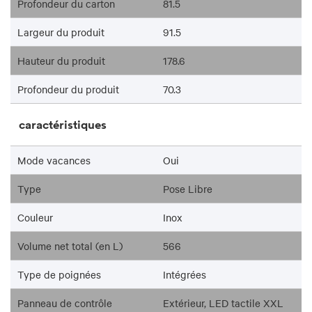
Profondeur du carton
81.5
Largeur du produit
91.5
Hauteur du produit
178.6
Profondeur du produit
70.3
caractéristiques
Mode vacances
Oui
Type
Pose Libre
Couleur
Inox
Volume net total (en L)
566
Type de poignées
Intégrées
Panneau de contrôle
Extérieur, LED tactile XXL