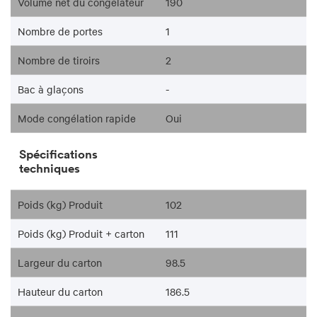
Volume net du congélateur
190
Nombre de portes
1
Nombre de tiroirs
2
Bac à glaçons
-
Mode congélation rapide
Oui
Spécifications
techniques
Poids (kg) Produit
102
Poids (kg) Produit + carton
111
Largeur du carton
98.5
Hauteur du carton
186.5