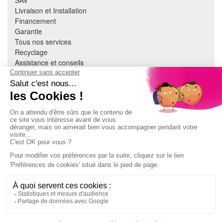
SAV
Livraison et Installation
Financement
Garantie
Tous nos services
Recyclage
Assistance et conseils
Cuisine équipée
Literie
Nous contacter
Mon compte
À PROPOS
CGV
Mentions légales
Données personnelles
Devenir adhérent
EN SAVOIR PLUS
Indice de réparabilité
Accès extranet Pulsat
S'abonner à la newsletter