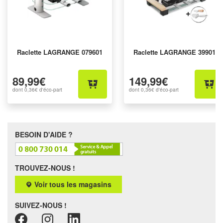
Raclette LAGRANGE 079601
Raclette LAGRANGE 399012
89,99€
149,99€
dont
0,36€
d'éco-part
dont
0,36€
d'éco-part
BESOIN D'AIDE ?
TROUVEZ-NOUS !
Voir tous les magasins
SUIVEZ-NOUS !