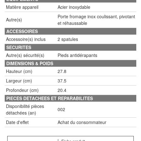
Matière appareil
Acier inoxydable
Porte fromage inox coulissant, pivotant
Autre(s)
et réhaussable
ACCESSOIRES
Accessoire(s) inclus
2 spatules
SECURITES
Autre(s) sécurité(s)
Pieds antidérapants
DIMENSIONS & POIDS
Hauteur (cm)
27.8
Largeur (cm)
37.5
Profondeur (cm)
20.4
PIECES DETACHEES ET REPARABILITES
Disponibilité pièces
002
détachées (an)
Date d'effet
Achat du consommateur