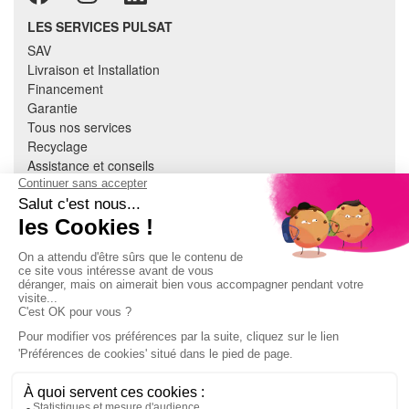
LES SERVICES PULSAT
SAV
Livraison et Installation
Financement
Garantie
Tous nos services
Recyclage
Assistance et conseils
Cuisine équipée
Literie
Nous contacter
Mon compte
À PROPOS
CGV
Mentions légales
Données personnelles
Devenir adhérent
EN SAVOIR PLUS