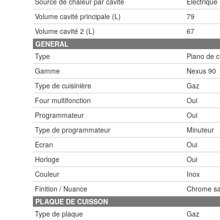
Source de chaleur par cavité
Electrique
Volume cavité principale (L)
79
Volume cavité 2 (L)
67
GENERAL
Type
Piano de 
Gamme
Nexus 90
Type de cuisinière
Gaz
Four multifonction
Oui
Programmateur
Oui
Type de programmateur
Minuteur
Ecran
Oui
Horloge
Oui
Couleur
Inox
Finition / Nuance
Chrome sa
PLAQUE DE CUISSON
Type de plaque
Gaz