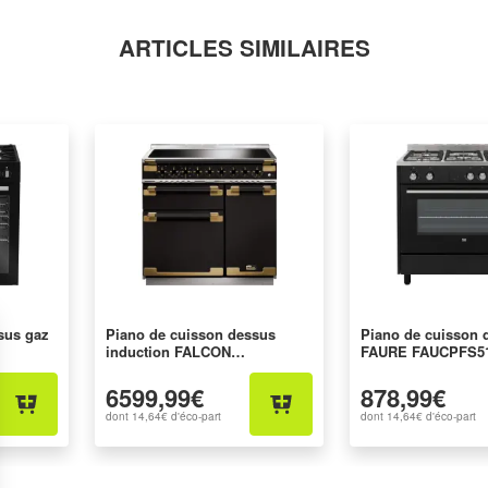
ARTICLES SIMILAIRES
sus gaz
Piano de cuisson dessus
Piano de cuisson 
induction FALCON
FAURE FAUCPFS5
ELS90EIGBBE-EU
6599,99€
878,99€
dont
14,64€
d'éco-part
dont
14,64€
d'éco-part