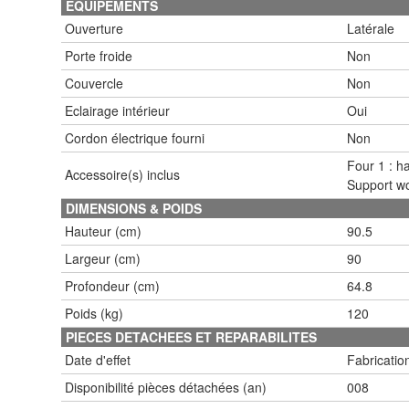
EQUIPEMENTS
Ouverture
Latérale
Porte froide
Non
Couvercle
Non
Eclairage intérieur
Oui
Cordon électrique fourni
Non
Four 1 : ha
Accessoire(s) inclus
Support wo
DIMENSIONS & POIDS
Hauteur (cm)
90.5
Largeur (cm)
90
Profondeur (cm)
64.8
Poids (kg)
120
PIECES DETACHEES ET REPARABILITES
Date d'effet
Fabricatio
Disponibilité pièces détachées (an)
008