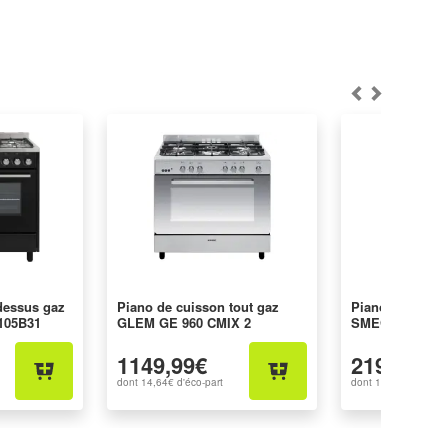
dessus gaz
Piano de cuisson tout gaz
Piano de cuiss
105B31
GLEM GE 960 CMIX 2
SMEG CX93GM
1149,99€
2199,99€
dont
14,64€
d'éco-part
dont
14,64€
d'éco-pa