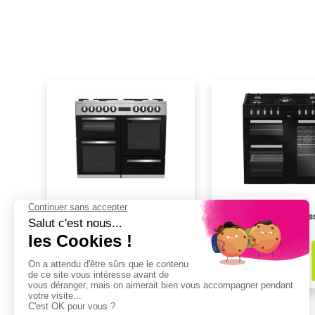
Piano de cuisson dessus gaz
Piano de cuisson des
BEKO PF335325DX
BEKO PS235315DB
1099,99€
969,99€
dont
14,64€
d'éco-part
dont
14,64€
d'éco-part