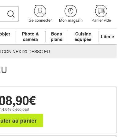
Se connecter
Mon magasin
Panier vide
objet
Photo &
Bons
Cuisine
Literie
é
caméra
plans
équipée
 FALCON NEX 90 DFSSC EU
EU
08,90€
 14,64€ d'éco-part
uter au panier