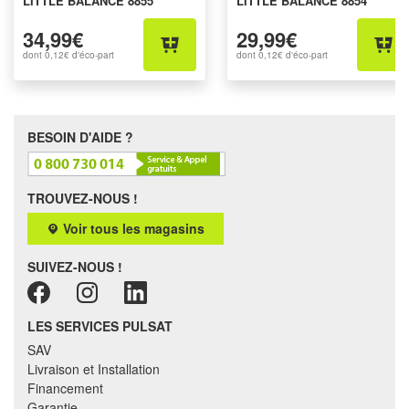
LITTLE BALANCE 8855
LITTLE BALANCE 8854
34,99€
29,99€
dont
0,12€
d'éco-part
dont
0,12€
d'éco-part
BESOIN D'AIDE ?
TROUVEZ-NOUS !
Voir tous les magasins
SUIVEZ-NOUS !
LES SERVICES PULSAT
SAV
Livraison et Installation
Financement
Garantie