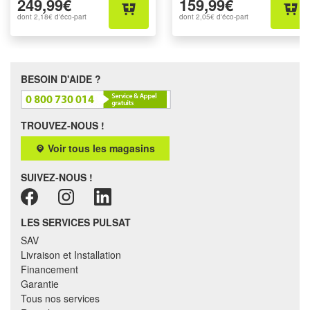
249,99€
159,99€
dont
2,18€
d'éco-part
dont
2,05€
d'éco-part
BESOIN D'AIDE ?
TROUVEZ-NOUS !
Voir tous les magasins
SUIVEZ-NOUS !
LES SERVICES PULSAT
SAV
Livraison et Installation
Financement
Garantie
Tous nos services