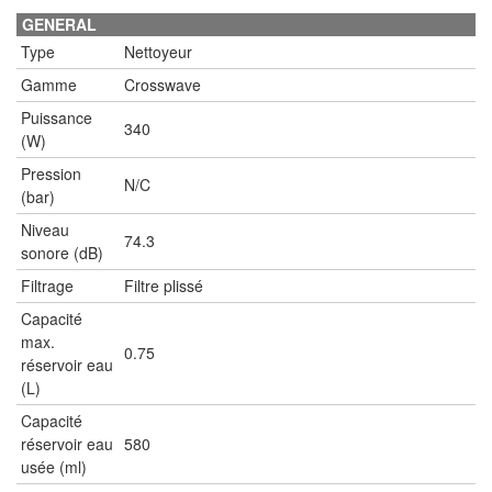
GENERAL
Type
Nettoyeur
Gamme
Crosswave
Puissance
340
(W)
Pression
N/C
(bar)
Niveau
74.3
sonore (dB)
Filtrage
Filtre plissé
Capacité
max.
0.75
réservoir eau
(L)
Capacité
réservoir eau
580
usée (ml)