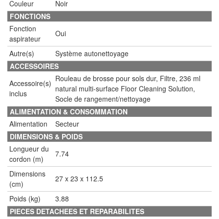
Couleur
Noir
FONCTIONS
Fonction
Oui
aspirateur
Autre(s)
Système autonettoyage
ACCESSOIRES
Rouleau de brosse pour sols dur, Filtre, 236 ml
Accessoire(s)
natural multi-surface Floor Cleaning Solution,
inclus
Socle de rangement/nettoyage
ALIMENTATION & CONSOMMATION
Alimentation
Secteur
DIMENSIONS & POIDS
Longueur du
7.74
cordon (m)
Dimensions
27 x 23 x 112.5
(cm)
Poids (kg)
3.88
PIECES DETACHEES ET REPARABILITES