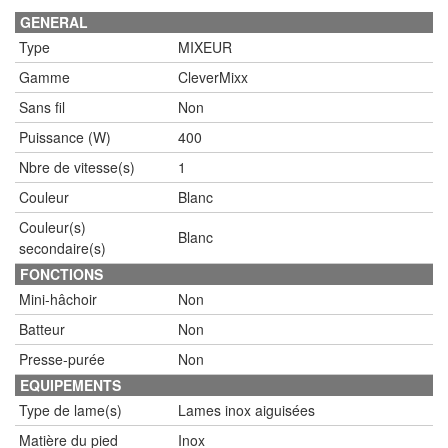
GENERAL
Type
MIXEUR
Gamme
CleverMixx
Sans fil
Non
Puissance (W)
400
Nbre de vitesse(s)
1
Couleur
Blanc
Couleur(s)
Blanc
secondaire(s)
FONCTIONS
Mini-hâchoir
Non
Batteur
Non
Presse-purée
Non
EQUIPEMENTS
Type de lame(s)
Lames inox aiguisées
Matière du pied
Inox