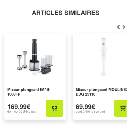
ARTICLES SIMILAIRES
Mixeur plongeant IM4B-
Mixeur plongeant MOULINEX
1000FP
DDG 25110
169,99€
69,99€
dont
0,40€
d'éco-part
dont
0,40€
d'éco-part