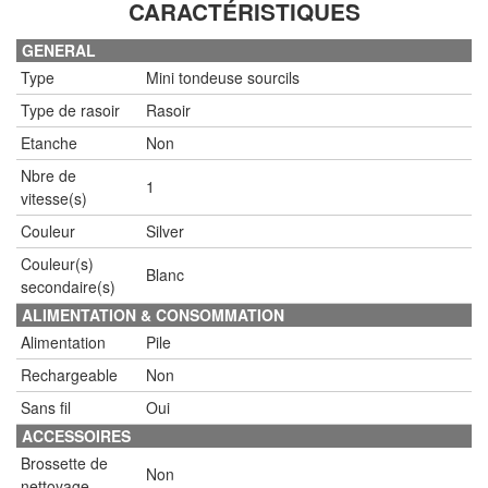
CARACTÉRISTIQUES
GENERAL
Type
Mini tondeuse sourcils
Type de rasoir
Rasoir
Etanche
Non
Nbre de
1
vitesse(s)
Couleur
Silver
Couleur(s)
Blanc
secondaire(s)
ALIMENTATION & CONSOMMATION
Alimentation
Pile
Rechargeable
Non
Sans fil
Oui
ACCESSOIRES
Brossette de
Non
nettoyage