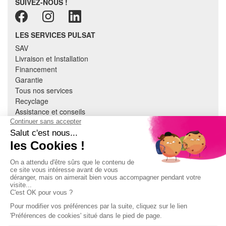
SUIVEZ-NOUS !
LES SERVICES PULSAT
SAV
Livraison et Installation
Financement
Garantie
Tous nos services
Recyclage
Assistance et conseils
Cuisine équipée
Literie
Nous contacter
Mon compte
À PROPOS
CGV
Mentions légales
Données personnelles
Devenir adhérent