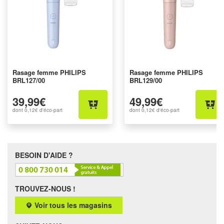
Rasage femme PHILIPS
Rasage femme PHILIPS
BRL127/00
BRL129/00
39,99€
49,99€
dont
0,12€
d'éco-part
dont
0,12€
d'éco-part
BESOIN D'AIDE ?
TROUVEZ-NOUS !
Voir tous les magasins