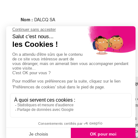
Nom :
DALCQ SA
Adresse :
RUE HAINAUT 86
6180 COURCELLES
BELGIQUE
Email :
support-be@lavafields.com
BESOIN D'AIDE ?
LES SER
SAV
Livraison 
TROUVEZ-NOUS !
Financem
Garantie
Voir tous les magasins
Tous nos 
Recyclag
SUIVEZ-NOUS !
Assistance
Cuisine é