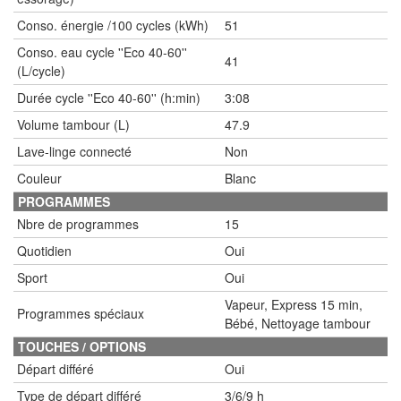
Conso. énergie /100 cycles (kWh)
51
Conso. eau cycle ''Eco 40-60''
41
(L/cycle)
Durée cycle ''Eco 40-60'' (h:min)
3:08
Volume tambour (L)
47.9
Lave-linge connecté
Non
Couleur
Blanc
PROGRAMMES
Nbre de programmes
15
Quotidien
Oui
Sport
Oui
Vapeur, Express 15 min,
Programmes spéciaux
Bébé, Nettoyage tambour
TOUCHES / OPTIONS
Départ différé
Oui
Type de départ différé
3/6/9 h