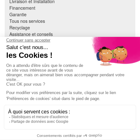
Livraison et Installation
Financement
Garantie
Tous nos services
Recyclage
Assistance et conseils
Cuisine équipée
Literie
Nous contacter
Mon compte
À PROPOS
CGV
Mentions légales
Données personnelles
Devenir adhérent
EN SAVOIR PLUS
Indice de réparabilité
Accès extranet Pulsat
S'abonner à la newsletter
Jeux concours