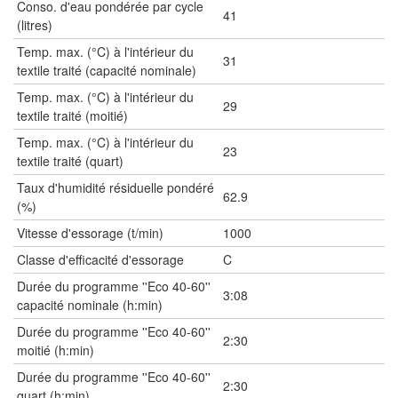
Conso. d'eau pondérée par cycle
41
(litres)
Temp. max. (°C) à l'intérieur du
31
textile traité (capacité nominale)
Temp. max. (°C) à l'intérieur du
29
textile traité (moitié)
Temp. max. (°C) à l'intérieur du
23
textile traité (quart)
Taux d'humidité résiduelle pondéré
62.9
(%)
Vitesse d'essorage (t/min)
1000
Classe d'efficacité d'essorage
C
Durée du programme ''Eco 40-60''
3:08
capacité nominale (h:min)
Durée du programme ''Eco 40-60''
2:30
moitié (h:min)
Durée du programme ''Eco 40-60''
2:30
quart (h:min)