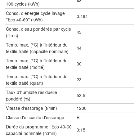
48
100 cycles (kWh)
Conso. d'énergie cycle lavage
0.484
''Eco 40-60'' (kWh)
Conso. d'eau pondérée par cycle
43
(litres)
Temp. max. (°C) à l'intérieur du
44
textile traité (capacité nominale)
Temp. max. (°C) à l'intérieur du
30
textile traité (moitié)
Temp. max. (°C) à l'intérieur du
23
textile traité (quart)
Taux d'humidité résiduelle
53.5
pondéré (%)
Vitesse d'essorage (t/min)
1200
Classe d'efficacité d'essorage
B
Durée du programme ''Eco 40-60''
3:15
capacité nominale (h:min)