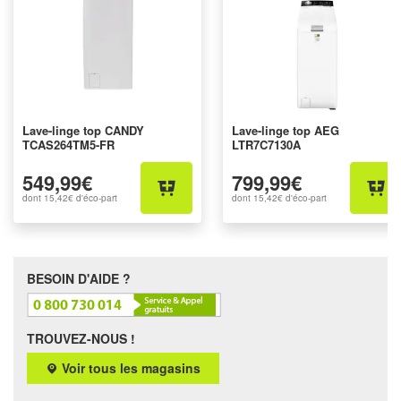
Lave-linge top CANDY
Lave-linge top AEG
TCAS264TM5-FR
LTR7C7130A
549,99€
799,99€
dont
15,42€
d'éco-part
dont
15,42€
d'éco-part
BESOIN D'AIDE ?
TROUVEZ-NOUS !
Voir tous les magasins