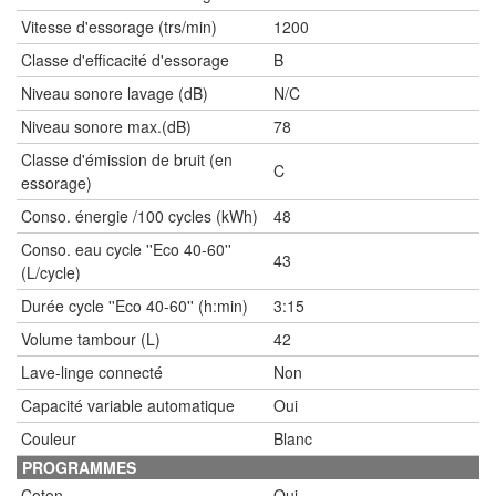
Vitesse d'essorage (trs/min)
1200
Classe d'efficacité d'essorage
B
Niveau sonore lavage (dB)
N/C
Niveau sonore max.(dB)
78
Classe d'émission de bruit (en
C
essorage)
Conso. énergie /100 cycles (kWh)
48
Conso. eau cycle ''Eco 40-60''
43
(L/cycle)
Durée cycle ''Eco 40-60'' (h:min)
3:15
Volume tambour (L)
42
Lave-linge connecté
Non
Capacité variable automatique
Oui
Couleur
Blanc
PROGRAMMES
Coton
Oui