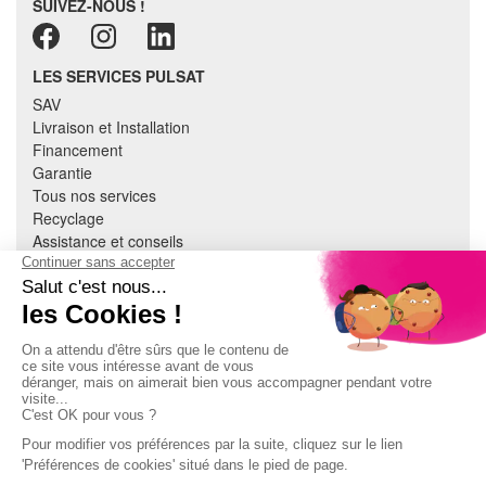
SUIVEZ-NOUS !
LES SERVICES PULSAT
SAV
Livraison et Installation
Financement
Garantie
Tous nos services
Recyclage
Assistance et conseils
Cuisine équipée
Literie
Nous contacter
Mon compte
À PROPOS
CGV
Mentions légales
Données personnelles
Devenir adhérent