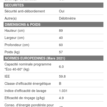
SECURITES
Sécurité anti-débordement
Oui
Autre(s)
Débitmètre
DIMENSIONS & POIDS
Hauteur (cm)
89
Largeur (cm)
40
Profondeur (cm)
60
Poids (kg)
57
NORMES EUROPEENNES (Mars 2021)
Capacité nominale programme
6.0
"Eco 40-60" (kg)
IEE
59.8
Classe d'efficacité énergétique
B
Indice d'efficacité de lavage
1.031
Efficacité de rinçage (g/kg)
4.9
Conso. d'énergie pondérée pour