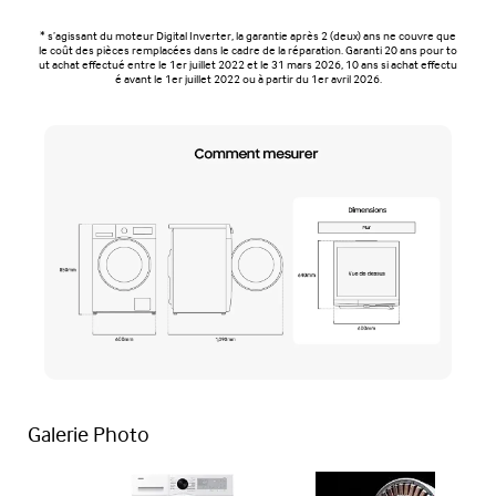
* s’agissant du moteur Digital Inverter, la garantie après 2 (deux) ans ne couvre que
le coût des pièces remplacées dans le cadre de la réparation. Garanti 20 ans pour to
ut achat effectué entre le 1er juillet 2022 et le 31 mars 2026, 10 ans si achat effectu
é avant le 1er juillet 2022 ou à partir du 1er avril 2026.​
Galerie Photo