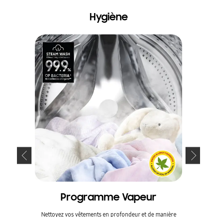
Hygiène
Programme Vapeur
Nettoyez vos vêtements en profondeur et de manière
La techn