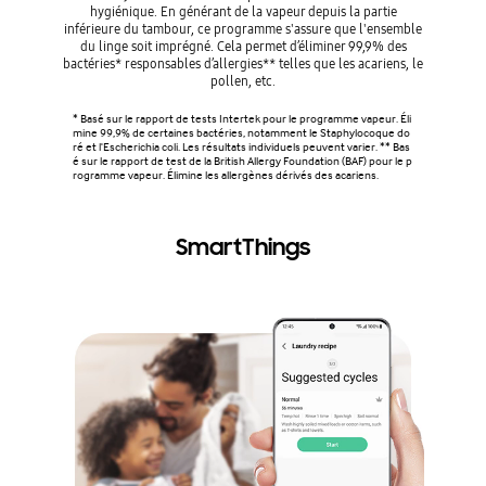
hygiénique. En générant de la vapeur depuis la partie
pour 
inférieure du tambour, ce programme s'assure que l'ensemble
simplemen
du linge soit imprégné. Cela permet d’éliminer 99,9% des
des bacté
bactéries* responsables d’allergies** telles que les acariens, le
pollen, etc.
*Basé sur
ctéries, 
* Basé sur le rapport de tests Intertek pour le programme vapeur. Éli
ésultats 
mine 99,9% de certaines bactéries, notamment le Staphylocoque do
ré et l'Escherichia coli. Les résultats individuels peuvent varier. ** Bas
é sur le rapport de test de la British Allergy Foundation (BAF) pour le p
rogramme vapeur. Élimine les allergènes dérivés des acariens.
SmartThings