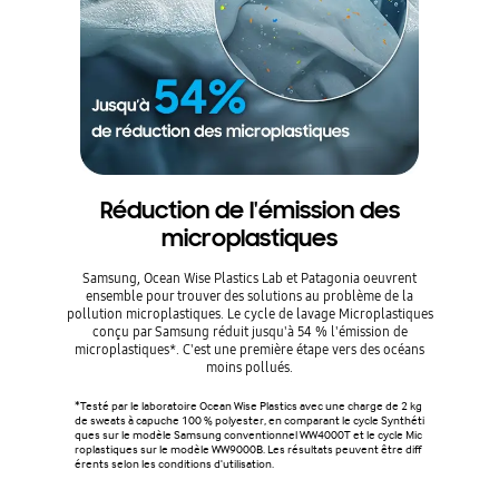
Réduction de l'émission des
microplastiques
Samsung, Ocean Wise Plastics Lab et Patagonia oeuvrent
ensemble pour trouver des solutions au problème de la
pollution microplastiques. Le cycle de lavage Microplastiques
conçu par Samsung réduit jusqu'à 54 % l'émission de
microplastiques*. C'est une première étape vers des océans
moins pollués.
*Testé par le laboratoire Ocean Wise Plastics avec une charge de 2 kg
de sweats à capuche 100 % polyester, en comparant le cycle Synthéti
ques sur le modèle Samsung conventionnel WW4000T et le cycle Mic
roplastiques sur le modèle WW9000B. Les résultats peuvent être diff
érents selon les conditions d'utilisation.