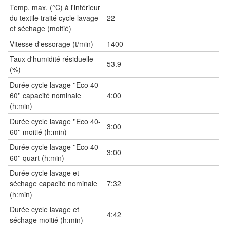
Temp. max. (°C) à l'intérieur
du textile traité cycle lavage
22
et séchage (moitié)
Vitesse d'essorage (t/min)
1400
Taux d'humidité résiduelle
53.9
(%)
Durée cycle lavage ''Eco 40-
60'' capacité nominale
4:00
(h:min)
Durée cycle lavage ''Eco 40-
3:00
60'' moitié (h:min)
Durée cycle lavage ''Eco 40-
3:00
60'' quart (h:min)
Durée cycle lavage et
séchage capacité nominale
7:32
(h:min)
Durée cycle lavage et
4:42
séchage moitié (h:min)