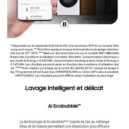
* Disponible sur les appareils Android et iOS. Une connexion Wi-Fi et un compte Sam
sung sont requis. ** Peut être appliqué lorsque la température de lavage sélection
née est de 20 ~ 40°C. *** Basé sur des tests internes sur le modèle WW11BB944AG
B dans des conditions d'utilisation normales. Résultats : Consommation électrique s
ans mode AI Energy = 0.539 KWh. Consommation électrique avec mode AI Energy =
0.145 KWh. Les résultats peuvent varier en fonction des conditions d'utilisation réel
les. ****Tests réalisés sur la base de la norme IEC 60456-2010 / charge de lavage 4
Kg / Programme à froid Super Eco (WF80F5E5U4W) vs. Coton 40°C sans ecobubble
(WF0702WKU). Les résultats peuvent différer selon l'utilisation du lave-linge.
Lavage intelligent et délicat
AI Ecobubble™
La technologie AI Ecobubble™* injecte de l’air au mélange
d’eau et de lessive permettant une dissolution plus efficace