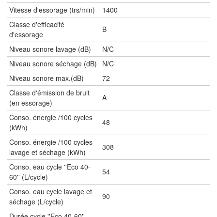
Vitesse d'essorage (trs/min)
1400
Classe d'efficacité
B
d'essorage
Niveau sonore lavage (dB)
N/C
Niveau sonore séchage (dB)
N/C
Niveau sonore max.(dB)
72
Classe d'émission de bruit
A
(en essorage)
Conso. énergie /100 cycles
48
(kWh)
Conso. énergie /100 cycles
308
lavage et séchage (kWh)
Conso. eau cycle ''Eco 40-
54
60'' (L/cycle)
Conso. eau cycle lavage et
90
séchage (L/cycle)
Durée cycle ''Eco 40-60''