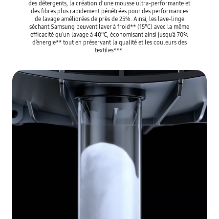
des détergents, la création d'une mousse ultra-performante et
des fibres plus rapidement pénétrées pour des performances
de lavage améliorées de près de 25%. Ainsi, les lave-linge
séchant Samsung peuvent laver à froid** (15°C) avec la même
efficacité qu’un lavage à 40°C, économisant ainsi jusqu’à 70%
d’énergie** tout en préservant la qualité et les couleurs des
textiles***.