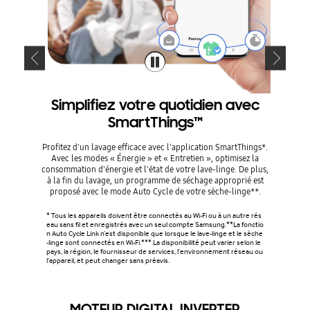
Simplifiez votre quotidien avec
S
SmartThings™
Profitez
Clothing 
Profitez d'un lavage efficace avec l'application SmartThings*.
des recom
Avec les modes « Énergie » et « Entretien », optimisez la
utilisant
consommation d'énergie et l'état de votre lave-linge. De plus,
p
à la fin du lavage, un programme de séchage approprié est
proposé avec le mode Auto Cycle de votre sèche-linge**.
* Disponi
nécessair
* Tous les appareils doivent être connectés au Wi-Fi ou à un autre rés
ses habit
eau sans fil et enregistrés avec un seul compte Samsung.**La fonctio
** L'util
n Auto Cycle Link n’est disponible que lorsque le lave-linge et le sèche
uvant en 
-linge sont connectés en Wi-Fi.*** La disponibilité peut varier selon le
préjudice
pays, la région, le fournisseur de services, l'environnement réseau ou
teur. ***
l'appareil, et peut changer sans préavis.
ures, vou
order.
MOTEUR DIGITAL INVERTER