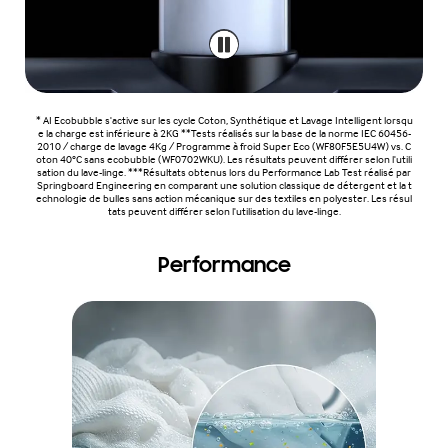
* AI Ecobubble s'active sur les cycle Coton, Synthétique et Lavage Intelligent lorsqu
e la charge est inférieure à 2KG **Tests réalisés sur la base de la norme IEC 60456-
2010 / charge de lavage 4Kg / Programme à froid Super Eco (WF80F5E5U4W) vs. C
oton 40°C sans ecobubble (WF0702WKU). Les résultats peuvent différer selon l'utili
sation du lave-linge. ***Résultats obtenus lors du Performance Lab Test réalisé par
Springboard Engineering en comparant une solution classique de détergent et la t
echnologie de bulles sans action mécanique sur des textiles en polyester. Les résul
tats peuvent différer selon l'utilisation du lave-linge.
Performance