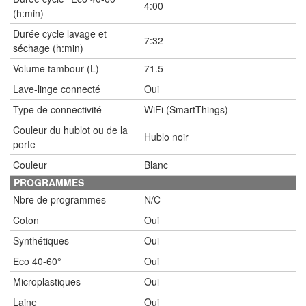
4:00
(h:min)
Durée cycle lavage et
7:32
séchage (h:min)
Volume tambour (L)
71.5
Lave-linge connecté
Oui
Type de connectivité
WiFi (SmartThings)
Couleur du hublot ou de la
Hublo noir
porte
Couleur
Blanc
PROGRAMMES
Nbre de programmes
N/C
Coton
Oui
Synthétiques
Oui
Eco 40-60°
Oui
Microplastiques
Oui
Laine
Oui