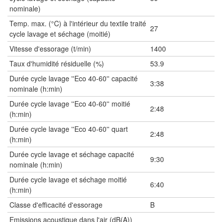
nominale)
Temp. max. (°C) à l'intérieur du textile traité
27
cycle lavage et séchage (moitié)
Vitesse d'essorage (t/min)
1400
Taux d'humidité résiduelle (%)
53.9
Durée cycle lavage ''Eco 40-60'' capacité
3:38
nominale (h:min)
Durée cycle lavage ''Eco 40-60'' moitié
2:48
(h:min)
Durée cycle lavage ''Eco 40-60'' quart
2:48
(h:min)
Durée cycle lavage et séchage capacité
9:30
nominale (h:min)
Durée cycle lavage et séchage moitié
6:40
(h:min)
Classe d'efficacité d'essorage
B
Emissions acoustique dans l'air (dB(A))