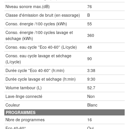
Niveau sonore max.(dB)
76
Classe d'émission de bruit (en essorage)
B
Conso. énergie /100 cycles (kWh)
55
Conso. énergie /100 cycles lavage et
360
séchage (kWh)
Conso. eau cycle ''Eco 40-60'' (L/cycle)
48
Conso. eau cycle lavage et séchage
90
(L/cycle)
Durée cycle ''Eco 40-60'' (h:min)
3:38
Durée cycle lavage et séchage (h:min)
9:30
Volume tambour (L)
52.7
Lave-linge connecté
Non
Couleur
Blanc
PROGRAMMES
Nbre de programmes
16
Eco 40-60°
Oui