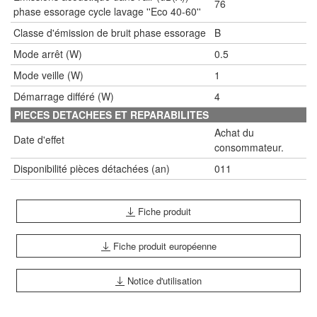
76
phase essorage cycle lavage ''Eco 40-60''
Classe d'émission de bruit phase essorage
B
Mode arrêt (W)
0.5
Mode veille (W)
1
Démarrage différé (W)
4
PIECES DETACHEES ET REPARABILITES
Achat du
Date d'effet
consommateur.
Disponibilité pièces détachées (an)
011
Fiche produit
Fiche produit européenne
Notice d'utilisation