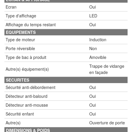
Ecran
Oui
Type d'affichage
LED
Affichage du temps restant
Oui
EQUIPEMENTS
Type de moteur
Induction
Porte réversible
Non
Type de bac à produit
Amovible
Trappe de vidange
Autre(s) équipement(s)
en façade
SECURITES
Sécurité anti-débordement
Oui
Détecteur anti-balourd
Oui
Détecteur anti-mousse
Oui
Sécurité enfant
Oui
Autre(s)
Ouverture de porte
DIMENSIONS & POIDS