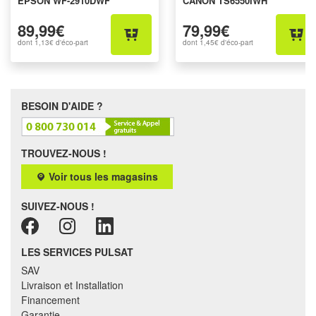
EPSON WF-2910DWF
CANON TS6550IWH
89,99€
79,99€
dont
1,13€
d'éco-part
dont
1,45€
d'éco-part
BESOIN D'AIDE ?
TROUVEZ-NOUS !
Voir tous les magasins
SUIVEZ-NOUS !
LES SERVICES PULSAT
SAV
Livraison et Installation
Financement
Garantie