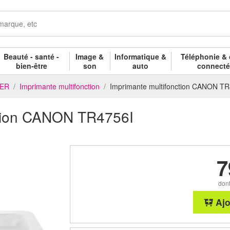
Beauté - santé -
Image &
Informatique &
Téléphonie & 
bien-être
son
auto
connect
NER
Imprimante multifonction
Imprimante multifonction CANON TR
ction CANON TR4756I
7
dont
Ajo