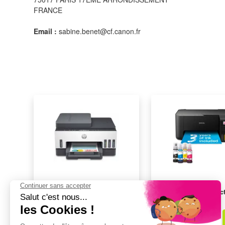
FRANCE
Email :
sabine.benet@cf.canon.fr
Imprimante multifonction HP
Imprimante multifonc
SMARTTANK7305
EPSON ET-2860
349,99€
209,99€