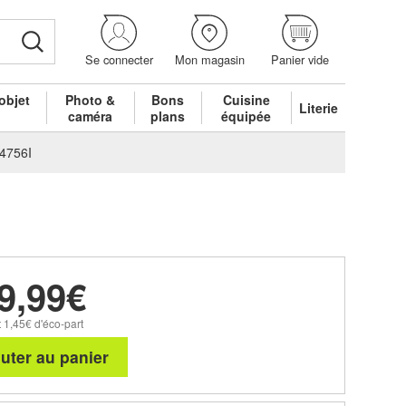
Se connecter
Mon magasin
Panier vide
objet
Photo &
Bons
Cuisine
Literie
é
caméra
plans
équipée
4756I
9,99€
 1,45€ d'éco-part
uter au panier