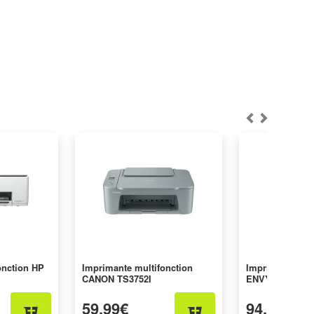
onction HP
Imprimante multifonction
Imprimante mul
CANON TS3752I
ENVY6130E
59,99€
94,90€