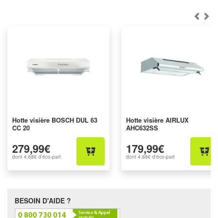
Hotte visière BOSCH DUL 63
Hotte visière AIRLUX
CC 20
AHC632SS
279,99€
179,99€
dont
4,68€
d'éco-part
dont
4,68€
d'éco-part
BESOIN D'AIDE ?