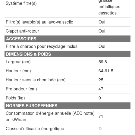
graisse
Système filtre(s)
métalliques
cassettes
Filtre(s) lavable(s) au lave-vaisselle
Oui
Clapet anti-retour
Oui
ACCESSOIRES
Filtre à charbon pour recyclage inclus
Oui
DIMENSIONS & POIDS
Largeur (cm)
59.8
Hauteur (cm)
64-91.5
Hauteur sans la cheminée (cm)
25
Profondeur (cm)
47
Poids (kg)
9
NORMES EUROPEENNES
Consommation d'énergie annuelle (AEC hotte)
71
en kWh/an
Classe d'efficacité énergétique
D