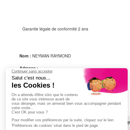
Garantie légale de conformité 2 ans
Nom :
NEYMAN RAYMOND
Adresse :
1 Rue De La Haye
Le Dôme
95731 ROISSY CDG
FRANCE
Email :
quality@bestron.com
BESOIN D'AIDE ?
LES SER